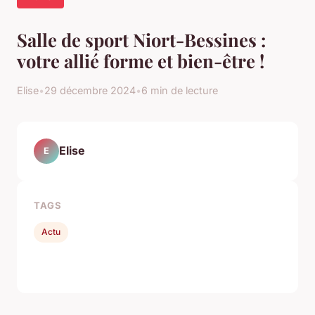
Salle de sport Niort-Bessines :
votre allié forme et bien-être !
Elise
•
29 décembre 2024
•
6 min de lecture
Elise
E
TAGS
Actu