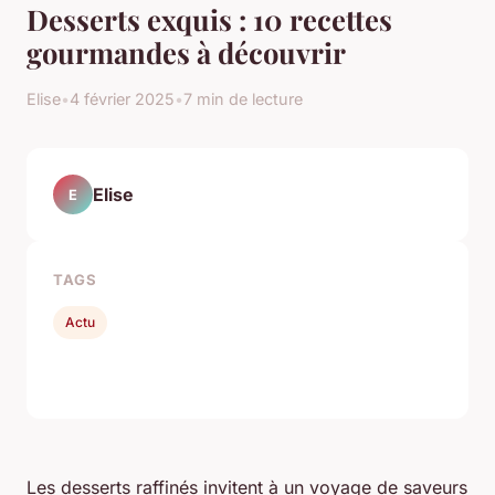
Desserts exquis : 10 recettes
gourmandes à découvrir
Elise
•
4 février 2025
•
7 min de lecture
Elise
E
TAGS
Actu
Les desserts raffinés invitent à un voyage de saveurs