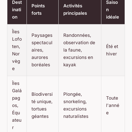
Dest
Saiso
Points
Activités
inati
n
forts
principales
on
idéale
Îles
Paysages
Randonnées,
Lofo
spectacul
observation de
ten,
Été et
aires,
la faune,
Nor
hiver
aurores
excursions en
vèg
boréales
kayak
e
Îles
Galá
Biodiversi
Plongée,
pag
Toute
té unique,
snorkeling,
os,
l'anné
tortues
excursions
Équ
e
géantes
naturalistes
ateu
r