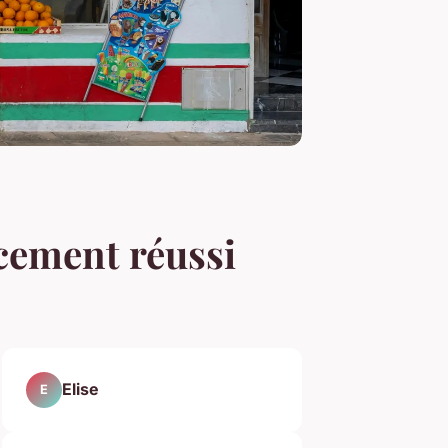
cement réussi
Elise
E