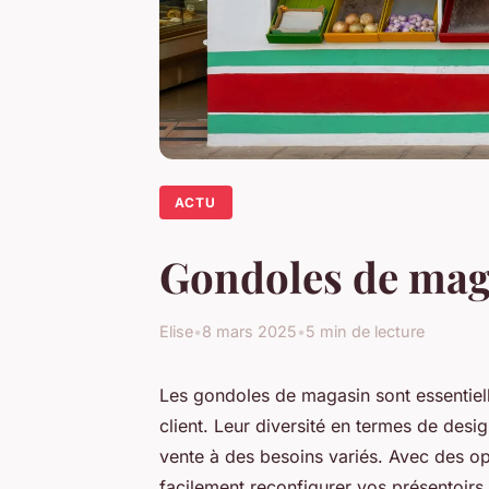
ACTU
Gondoles de maga
Elise
•
8 mars 2025
•
5 min de lecture
Les gondoles de magasin sont essentiell
client. Leur diversité en termes de desi
vente à des besoins variés. Avec des 
facilement reconfigurer vos présentoirs