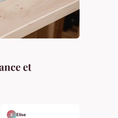
ance et
Elise
E