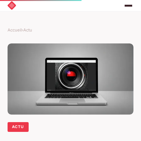
Accueil
›
Actu
ACTU