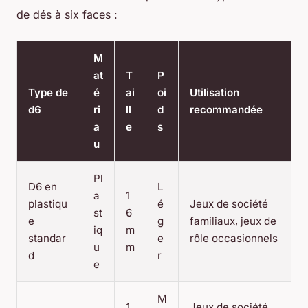
de dés à six faces :
M
at
T
P
Type de
é
ai
oi
Utilisation
d6
ri
ll
d
recommandée
a
e
s
u
Pl
D6 en
L
a
1
plastiqu
é
Jeux de société
st
6
e
g
familiaux, jeux de
iq
m
standar
e
rôle occasionnels
u
m
d
r
e
M
1
Jeux de société