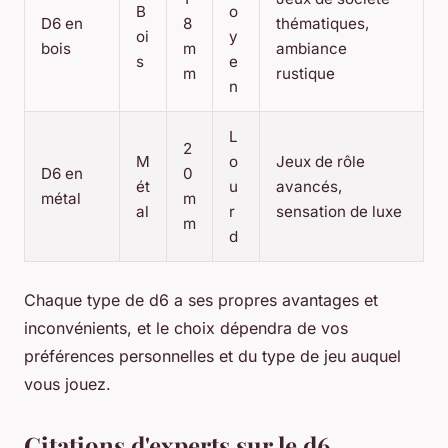
B
o
D6 en
8
thématiques,
oi
y
bois
m
ambiance
s
e
m
rustique
n
L
2
M
o
Jeux de rôle
D6 en
0
ét
u
avancés,
métal
m
al
r
sensation de luxe
m
d
Chaque type de d6 a ses propres avantages et
inconvénients, et le choix dépendra de vos
préférences personnelles et du type de jeu auquel
vous jouez.
Citations d'experts sur le d6